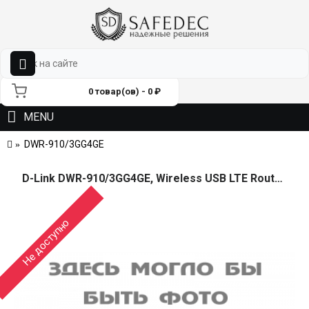
0 товар(ов) - 0 ₽
MENU
DWR-910/3GG4GE
D-Link DWR-910/3GG4GE, Wireless USB LTE Router with 1 USIM/SIM and 1 microSD cards Slots802.11b/g/n compatible, 802.11n up to 75Mbps; microSD card slot; high speed USB 2.0 interface; NAT, DMZ, DHCP s
Не доступно