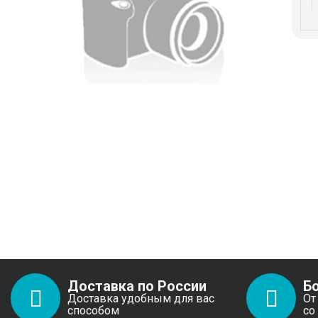
Доставка по России
Б
Доставка удобным для вас
От
способом
со