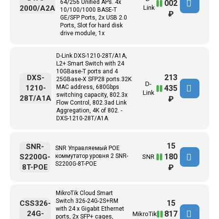
002
64/256 Unified APs. 4x
2000/A2A
Link
10/100/1000 BASE-T
₽
GE/SFP Ports, 2x USB 2.0
Ports, Slot for hard disk
drive module, 1x
D-Link DXS-1210-28T/A1A,
L2+ Smart Switch with 24
10GBase-T ports and 4
213
DXS-
25GBase-X SFP28 ports.32K
D-
435
1210-
MAC address, 680Gbps
Link
switching capacity, 802.3x
28T/A1A
₽
Flow Control, 802.3ad Link
Aggregation, 4K of 802. -
DXS-1210-28T/A1A
15
SNR-
SNR Управляемый POE
180
S2200G-
коммутатор уровня 2 SNR-
SNR
S2200G-8T-POE
8T-POE
₽
MikroTik Cloud Smart
Switch 326-24G-2S+RM
15
CSS326-
with 24 x Gigabit Ethernet
817
24G-
MikroTik
ports, 2x SFP+ cages,