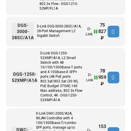
802.3x Flow - DGS-1210-
52MP/FL1A
75
DGS-
D-Link DGS-3000-28SC/A1A,
D-
827
3000-
28-Port Management L2
Link
Gigabit Switch
28SC/A1A
₽
D-Link DGS-1250-
52XMP/A1A, L2 Smart
Switch with 48
10/100/1000Base-T ports
78
and 4 10GBase-X SFP+
DGS-1250-
D-
959
ports (48 PoE ports
52XMP/A1A
Link
802.3af/802.3at (30 W),
₽
PoE Budget 370W).16K
Mac address, 802.3x Flow
Control, 4K - DGS-1250-
52XMP/A1A
D-Link DWC-2000/A2A,
WLAN Controller with 4
100/1000Base-T/combo-
153
SFP ports, manage up to
DWC-
D-