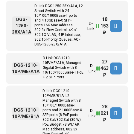
D-Link DGS-1250-28X/A1A, L2
Smart Switch with 24
10/100/1000Base-T ports
18
DGS-
and 4 10GBase-X SFP+
D-
153
1250-
ports.16K Mac address,
Link
802.3x Flow Control, 4K of
28X/A1A
₽
802.1Q VLAN, 4 IP Interface,
802.1p Priority Queues, AC -
DGS-1250-28X/A1A
D-Link DGS-1210-
27
10P/ME/A1A, Managed
DGS-1210-
D-
463
Gigabit Switch with 8
10P/ME/A1A
Link
10/100/1000Base-T PoE
₽
+ 2 SFP Ports
D-Link DGS-1210-
10P/ME/B1A, L2
Managed Switch with 8
10/100/1000Base-T
28
DGS-1210-
ports and 2 1000Base-X
D-
021
SFP ports (8 PoE ports
10P/ME/B1A
Link
₽
802.3af/802.3at (30 W),
PoE Budget 78 W).16K
Mac address, 802.3x