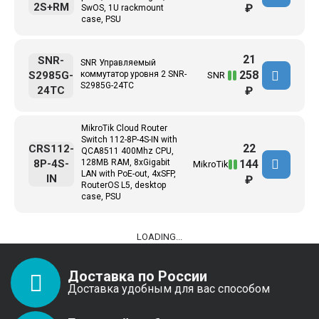
2S+RM
₽
SwOS, 1U rackmount
case, PSU
21
SNR-
SNR Управляемый
258
S2985G-
коммутатор уровня 2 SNR-
SNR
S2985G-24TC
24TC
₽
MikroTik Cloud Router
Switch 112-8P-4S-IN with
22
CRS112-
QCA8511 400Mhz CPU,
144
8P-4S-
128MB RAM, 8xGigabit
MikroTik
LAN with PoE-out, 4xSFP,
IN
₽
RouterOS L5, desktop
case, PSU
LOADING...
Доставка по России
Доставка удобным для вас способом