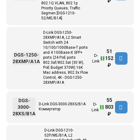
₽
802.1Q VLAN, 802.1p
Priority Queues, Traffic
Segmen [DGS-1210-
52/ME/B1A]
D-Link DGS-1250-
28XMP/A1A, L2 Smart
Switch with 24
10/100/1000Base-T ports
51
and 4 10GBase-X SFP+
DGS-1250-
D-
152
ports (24 PoE ports
28XMP/A1A
Link
802.3af/802.3at (30 W),
₽
PoE Budget 370W).16K
Mac address, 802.3x Flow
Control, 4K - DGS-1250-
28XMP/A1A
55
DGS-
D-Link DGS-3000-28XS/B1A
D-
803
3000-
Коммутатор
Link
28XS/B1A
₽
D-Link DGS-1210-
52P/ME/B1A, L2