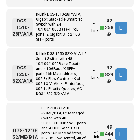
Flow Control, 4K
D-Link DGS-1510-28P/A1A,
Gigabit Stackable SmartPro
42
DGS-
Switch with 24
D-
358
1510-
10/100/1000Base-T PoE
Link
28P/A1A
₽
ports, 2 Gigabit SFP, 2 10G
SFP+ ports
D-Link DGS-1250-52X/A1A, L2
Smart Switch with 48
10/100/1000Base-T ports
42
DGS-
and 4 10GBase-X SFP+
D-
824
1250-
ports.16K Mac address,
Link
802.3x Flow Control, 4K of
52X/A1A
₽
802.1Q VLAN, 4 IP Interface,
802.1p Priority Queues, AC -
DGS-1250-52X/A1A
D-Link DGS-1210-
52/ME/B1A, L2 Managed
Switch with 48
10/100/1000Base-T ports
49
and 4 1000Base-X SFP
DGS-1210-
D-
444
ports.16K Mac address,
52/ME/B1A
Link
802.3x Flow Control, 4K of