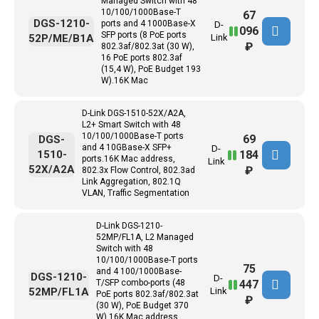
Managed Switch with 48
10/100/1000Base-T
67
DGS-1210-
ports and 4 1000Base-X
D-
096
SFP ports (8 PoE ports
52P/ME/B1A
Link
₽
802.3af/802.3at (30 W),
16 PoE ports 802.3af
(15,4 W), PoE Budget 193
W).16K Mac
D-Link DGS-1510-52X/A2A,
L2+ Smart Switch with 48
10/100/1000Base-T ports
69
DGS-
and 4 10GBase-X SFP+
D-
184
1510-
ports.16K Mac address,
Link
52X/A2A
₽
802.3x Flow Control, 802.3ad
Link Aggregation, 802.1Q
VLAN, Traffic Segmentation
D-Link DGS-1210-
52MP/FL1A, L2 Managed
Switch with 48
10/100/1000Base-T ports
75
and 4 100/1000Base-
DGS-1210-
D-
447
T/SFP combo-ports (48
52MP/FL1A
Link
PoE ports 802.3af/802.3at
₽
(30 W), PoE Budget 370
W).16K Mac address,