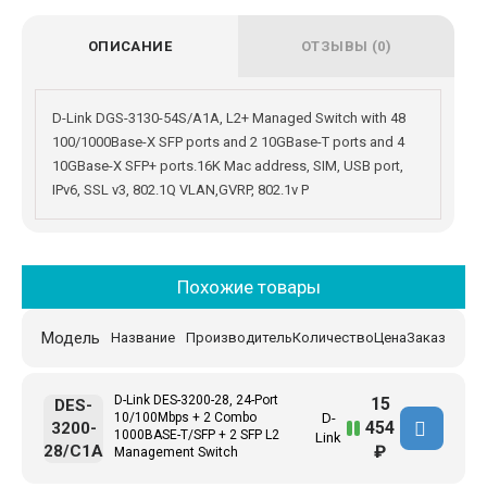
ОПИСАНИЕ
ОТЗЫВЫ (0)
D-Link DGS-3130-54S/A1A, L2+ Managed Switch with 48
100/1000Base-X SFP ports and 2 10GBase-T ports and 4
10GBase-X SFP+ ports.16K Mac address, SIM, USB port,
IPv6, SSL v3, 802.1Q VLAN,GVRP, 802.1v P
Похожие товары
Модель
Название
Производитель
Количество
Цена
Заказ
D-Link DES-3200-28, 24-Port
15
DES-
10/100Mbps + 2 Combo
D-
454
3200-
1000BASE-T/SFP + 2 SFP L2
Link
28/C1A
₽
Management Switch