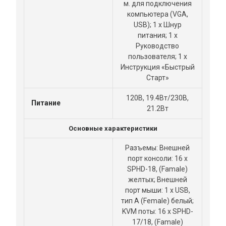
м. для подключения
компьютера (VGA,
USB); 1 x Шнур
питания; 1 x
Руководство
пользователя; 1 x
Инструкция «Быстрый
Старт»
120В, 19.4Вт/230В,
Питание
21.2Вт
Основные характеристики
Разъемы: Внешней
порт консоли: 16 x
SPHD-18, (Famale)
желтых; Внешней
порт мыши: 1 x USB,
тип A (Female) белый;
KVM поты: 16 x SPHD-
17/18, (Famale)