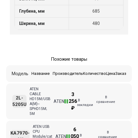
Глубина, мм
685
Ширина, мм
480
Похожие товары
Модель
Название
Производитель
Количество
Цена
Заказ
ATEN
3
CABLE
В
2L-
HD15M/USB
В
256
ATEN
сравнение
5205U
A(M)--
закладки
₽
SPHD15M;
5M
ATEN USB
6
CPU
В
KA7970-
В
050
ATEN
Module/cat
сравнение