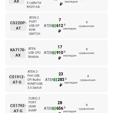
AX
закладки
5 cable for
₽
KH2516A
ATEN 2
7
PORT
В
CS22DP-
В
612
ATEN
USB DP
сравнение
AT
закладки
KVM
₽
SWITCH.
17
ATEN
В
KA7170-
В
910
ATEN
USB CPU
сравнение
AX
закладки
Module.
₽
ATEN 2-
23
Port USB
В
CS1912-
В
283
ATEN
DP/Audio
сравнение
AT-G
закладки
KVMP/USB
₽
3.0 Switch
CUBIQ 2
28
PORT
В
CS1792-
HDMI
В
656
ATEN
сравнение
AT-G
KVMP
закладки