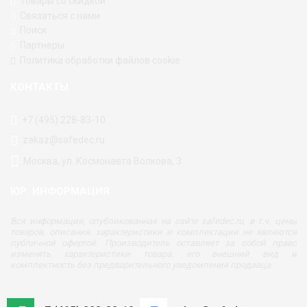
Товары со скидкой
Связаться с нами
Поиск
Партнеры
Политика обработки файлов cookie
КОНТАКТЫ
+7 (495) 228-83-10
zakaz@safedec.ru
Москва, ул. Космонавта Волкова, 3
ЮР. ИНФОРМАЦИЯ
Вся информация, опубликованная на сайте safedec.ru, в т.ч. цены
товаров, описания, характеристики и комплектации не являются
публичной офертой. Производитель оставляет за собой право
изменять характеристики товара, его внешний вид и
комплектность без предварительного уведомления продавца.