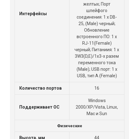
желтых; Порт
шлейфого
Интерфейсы
соединения: 1 x DB-
25, (Male) черный;
Обновление
встроенного ПО: 1 x
RJ-11(Female)
черный; Питаниия: 1 x
3W3(D,E)/1x3-х разем
переменного тока
(Male); USB порт: 1 x
USB, тип A (Female)
Количество портов
16
Windows
Поддерживает ОС
2000/XP/Vista, Linux,
Mac и Sun
Физические
Высота, мм
44