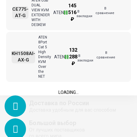
ATEN USB
145
DUAL
В
CE775-
VIEW KVM
В
516
ATEN
сравнение
AT-G
EXTENDER
закладки
₽
WITH
DESKEW
ATEN
8Port
Cat 5
132
High
В
KH1508AI-
В
288
ATEN
Density
сравнение
AX-G
закладки
KVM
₽
Over
the
NET
LOADING...
Доставка по России
Доставка удобным для вас способом
Большой выбор
От лучших поставщиков
со всего мира