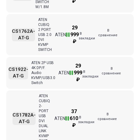
₽
SWITCH
W/1.8M
ATEN
CUBIQ
29
2 PORT
В
CS1762A-
В
999
ATEN
USB 2.0
сравнение
AT-G
закладки
DVI
₽
KVMP
SWITCH
ATEN 2P USB
29
4K DP/F.
В
CS1922-
В
999
ATEN
Audio
сравнение
AT-G
закладки
KVMP/USB3.0
₽
Switch
ATEN
CUBIQ
2-
37
PORT
В
CS1782A-
USB
В
610
ATEN
сравнение
AT-G
DVI
закладки
₽
DUAL
LINK
KVMP