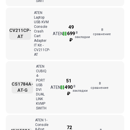
SWIT
ATEN
Laptop
USB KVM
49
Console
В
CV211CP-
Crash
В
699
ATEN
сравнение
AT
Cart
закладки
₽
Adapter
IT Kit -
CV211CP-
AT
ATEN
CUBIQ
4-
51
PORT
В
CS1784A-
USB
В
490
ATEN
сравнение
AT-G
DVI
закладки
₽
DUAL
LINK
KVMP
SWITH
ATEN 1-
Console
72
8-Port