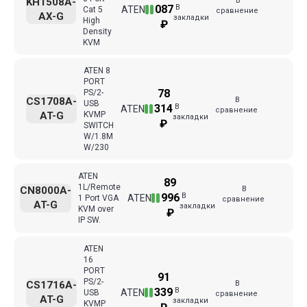
В
KH1508A-
В
087
ATEN
Cat 5
сравнение
AX-G
закладки
High
₽
Density
KVM
ATEN 8
PORT
78
PS/2-
В
CS1708A-
USB
В
314
ATEN
сравнение
AT-G
KVMP
закладки
₽
SWITCH
W/1.8M
W/230
ATEN
89
1L/Remote
В
CN8000A-
В
996
ATEN
1 Port VGA
сравнение
AT-G
закладки
KVM over
₽
IP SW.
ATEN
16
PORT
91
PS/2-
В
CS1716A-
В
339
ATEN
USB
сравнение
AT-G
закладки
KVMP