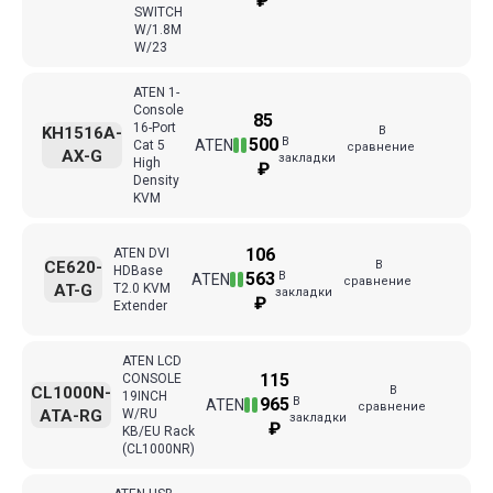
₽
SWITCH
W/1.8M
W/23
ATEN 1-
Console
85
16-Port
В
KH1516A-
В
500
ATEN
Cat 5
сравнение
AX-G
закладки
High
₽
Density
KVM
106
ATEN DVI
В
CE620-
HDBase
В
563
ATEN
сравнение
AT-G
T2.0 KVM
закладки
₽
Extender
ATEN LCD
115
CONSOLE
В
CL1000N-
19INCH
В
965
ATEN
сравнение
ATA-RG
W/RU
закладки
₽
KB/EU Rack
(CL1000NR)