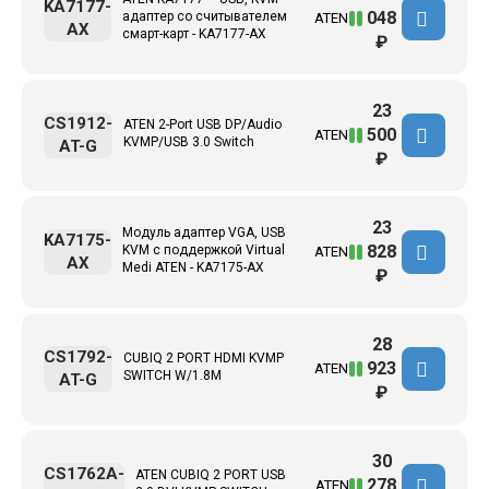
KA7177-
048
адаптер со считывателем
ATEN
AX
смарт-карт - KA7177-AX
₽
23
CS1912-
ATEN 2-Port USB DP/Audio
500
ATEN
KVMP/USB 3.0 Switch
AT-G
₽
23
Модуль адаптер VGA, USB
KA7175-
828
KVM с поддержкой Virtual
ATEN
AX
Medi ATEN - KA7175-AX
₽
28
CS1792-
CUBIQ 2 PORT HDMI KVMP
923
ATEN
SWITCH W/1.8M
AT-G
₽
30
CS1762A-
ATEN CUBIQ 2 PORT USB
278
ATEN