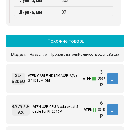
Глубина, мм
202
Ширина, мм
87
Похожие товары
Модель
Название
Производитель
Количество
Цена
Заказ
3
2L-
ATEN CABLE HD15M/USB A(M)--
287
ATEN
SPHD15M; 5M
5205U
₽
6
KA7970-
ATEN USB CPU Module/cat 5
050
ATEN
cable for KH2516A
AX
₽