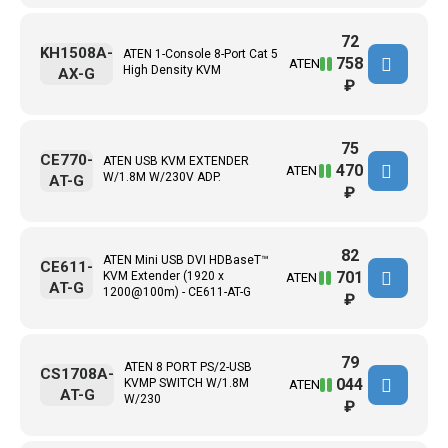
72
KH1508A-
ATEN 1-Console 8-Port Cat 5
758
ATEN
High Density KVM
AX-G
₽
75
CE770-
ATEN USB KVM EXTENDER
470
ATEN
W/1.8M W/230V ADP.
AT-G
₽
82
ATEN Mini USB DVI HDBaseT™
CE611-
701
KVM Extender (1920 x
ATEN
AT-G
1200@100m) - CE611-AT-G
₽
79
ATEN 8 PORT PS/2-USB
CS1708A-
044
KVMP SWITCH W/1.8M
ATEN
AT-G
W/230
₽