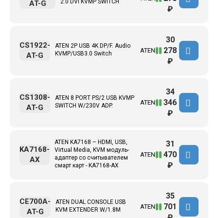
2.0 DVI KVMP SWITCH
AT-G
₽
30
CS1922-
ATEN 2P USB 4K DP/F. Audio
278
ATEN
KVMP/USB3.0 Switch
AT-G
₽
34
CS1308-
ATEN 8 PORT PS/2 USB KVMP
346
ATEN
SWITCH W/230V ADP.
AT-G
₽
ATEN KA7168 – HDMI, USB,
31
KA7168-
Virtual Media, KVM модуль-
470
ATEN
адаптер со считывателем
AX
₽
смарт карт - KA7168-AX
35
CE700A-
ATEN DUAL CONSOLE USB
701
ATEN
KVM EXTENDER W/1.8M
AT-G
₽