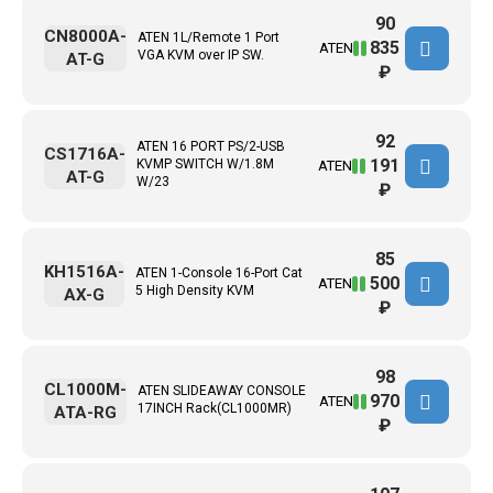
90
CN8000A-
ATEN 1L/Remote 1 Port
835
ATEN
VGA KVM over IP SW.
AT-G
₽
92
ATEN 16 PORT PS/2-USB
CS1716A-
191
KVMP SWITCH W/1.8M
ATEN
AT-G
W/23
₽
85
KH1516A-
ATEN 1-Console 16-Port Cat
500
ATEN
5 High Density KVM
AX-G
₽
98
CL1000M-
ATEN SLIDEAWAY CONSOLE
970
ATEN
17INCH Rack(CL1000MR)
ATA-RG
₽