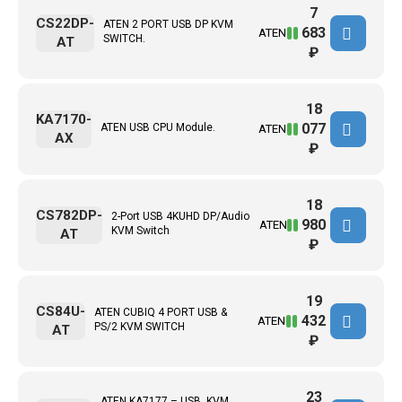
7
CS22DP-
ATEN 2 PORT USB DP KVM
683
ATEN
SWITCH.
AT
₽
18
KA7170-
077
ATEN USB CPU Module.
ATEN
AX
₽
18
CS782DP-
2-Port USB 4KUHD DP/Audio
980
ATEN
KVM Switch
AT
₽
19
CS84U-
ATEN CUBIQ 4 PORT USB &
432
ATEN
PS/2 KVM SWITCH
AT
₽
23
ATEN KA7177 – USB, KVM