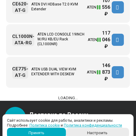
107
CE620-
ATEN DVI HDBase T2.0 KVM
556
ATEN
Extender
AT-G
₽
117
ATEN LCD CONSOLE 19INCH
CL1000N-
046
W/RU KB/EU Rack
ATEN
ATA-RG
(CL1000NR)
₽
146
CE775-
ATEN USB DUAL VIEW KVM
873
ATEN
EXTENDER WITH DESKEW
AT-G
₽
LOADING...
Доставка по России
Доставка удобным для вас способом
Сайт использует cookie для работы, аналитики и рекламы.
Подробнее:
Политика cookie
и
Политика конфиденциальности
Принять
Настроить
Большой выбор