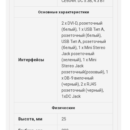
CE604R: DC 5.3В, 4.3 Вт
Основные характеристики
2 х DVI-D, розеточный
(белый), 1 x USB Тип А,
розеточный (белый),
USB Тип А, розеточный
(белый), 1 х Mini Stеreo
Jack розеточный
Интерфейсы
(зеленый), 1 х Mini
Stеreo Jack
розеточный(розовый), 1
х DB-9 вилочный
(черный), 2 х RJ45
розеточный (черный),
1хDC Jack
Физические
Высота, мм
25