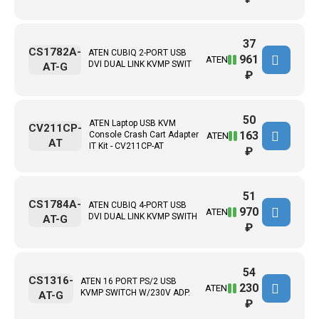
37
CS1782A-
ATEN CUBIQ 2-PORT USB
961
ATEN
DVI DUAL LINK KVMP SWIT
AT-G
₽
50
ATEN Laptop USB KVM
CV211CP-
163
Console Crash Cart Adapter
ATEN
AT
IT Kit - CV211CP-AT
₽
51
CS1784A-
ATEN CUBIQ 4-PORT USB
970
ATEN
DVI DUAL LINK KVMP SWITH
AT-G
₽
54
CS1316-
ATEN 16 PORT PS/2 USB
230
ATEN
KVMP SWITCH W/230V ADP.
AT-G
₽