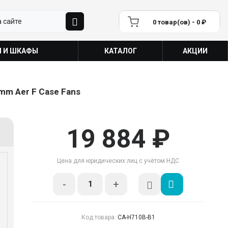
0 товар(ов) - 0 ₽
П И ШКАФЫ
КАТАЛОГ
АКЦИИ
mm Aer F Case Fans
19 884 ₽
Цена для юридических лиц с учётом НДС
-
+
Код товара:
CA-H710B-B1