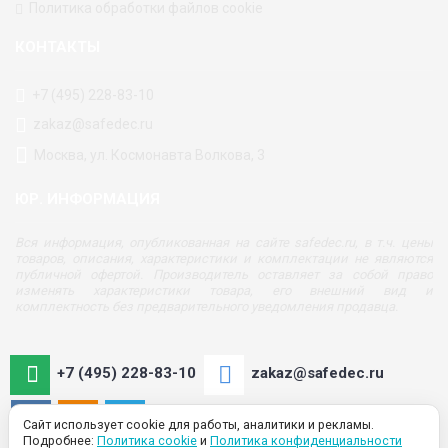
Политика обработки файлов cookie
КОНТАКТЫ
+7 (495) 228-83-10
zakaz@safedec.ru
Москва, ул. Космонавта Волкова, 3
ЮР. ИНФОРМАЦИЯ
Вся информация, опубликованная на сайте safedec.ru, в т.ч. цены
товаров, описания, характеристики и комплектации не являются
публичной офертой. Производитель оставляет за собой право
изменять характеристики товара, его внешний вид и
комплектность без предварительного уведомления продавца.
+7 (495) 228-83-10
zakaz@safedec.ru
Сайт использует cookie для работы, аналитики и рекламы.
Подробнее:
Политика cookie
и
Политика конфиденциальности