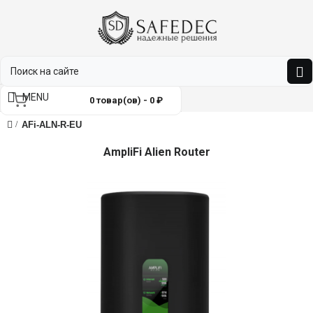
MENU
0 товар(ов) - 0 ₽
AFi-ALN-R-EU
AmpliFi Alien Router