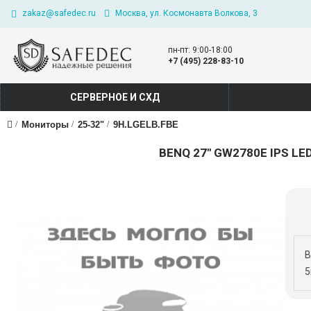
zakaz@safedec.ru
Москва, ул. Космонавта Волкова, 3
пн-пт: 9:00-18:00
+7 (495) 228-83-10
СЕРВЕРНОЕ И СХД
Мониторы
25-32"
9H.LGELB.FBE
BENQ 27" GW2780E IPS LED,
B
5