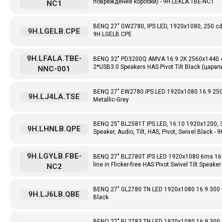
повреждение коробки) - 9H.LEKLA.TBE-NC1
NC1
BENQ 27" GW2780, IPS LED, 1920x1080, 250 cd/
9H.LGELB.CPE
9H.LGELB.CPE
9H.LFALA.TBE-
BENQ 32" PD3200Q AMVA 16:9 2K 2560x1440 4
2*USB3.0 Speakers HAS Pivot Tilt Black (цара
NNC-001
BENQ 27" EW2780 IPS LED 1920x1080 16:9 250
9H.LJ4LA.TSE
Metallic-Grey
BENQ 25" BL2581T IPS LED, 16:10 1920x1200, 3
9H.LHNLB.QPE
Speaker, Audio, Tilt, HAS, Pivot, Swivel Black -
9H.LGYLB.FBE-
BENQ 27" BL2780T IPS LED 1920x1080 6ms 16
line in Flicker-free HAS Pivot Swivel Tilt Sp
NC2
BENQ 27" GL2780 TN LED 1920x1080 16:9 300 c
9H.LJ6LB.QBE
Black
BENQ 27" BL2783 TN LED 1920x1080 16:9 300 c