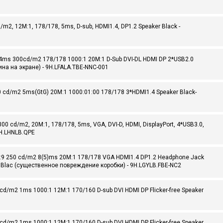
m2, 12M:1, 178/178, 5ms, D-sub, HDMI1.4, DP1.2 Speaker Black -
ms 300cd/m2 178/178 1000:1 20M:1 D-Sub DVI-DL HDMI DP 2*USB2.0
пина на экране) - 9H.LFALA.TBE-NNC-001
 cd/m2 5ms(GtG) 20M:1 1000:01:00 178/178 3*HDMI1.4 Speaker Black-
00 cd/m2, 20M:1, 178/178, 5ms, VGA, DVI-D, HDMI, DisplayPort, 4*USB3.0,
 9H.LHNLB.QPE
:9 250 cd/m2 8(5)ms 20M:1 178/178 VGA HDMI1.4 DP1.2 Headphone Jack
eaker Blac (существенное повреждение коробки) - 9H.LGYLB.FBE-NC2
d/m2 1ms 1000:1 12M:1 170/160 D-sub DVI HDMI DP Flicker-free Speaker
d/m2 1ms 1000:1 12M:1 170/160 D-sub DVI HDMI DP Flicker-free Speaker