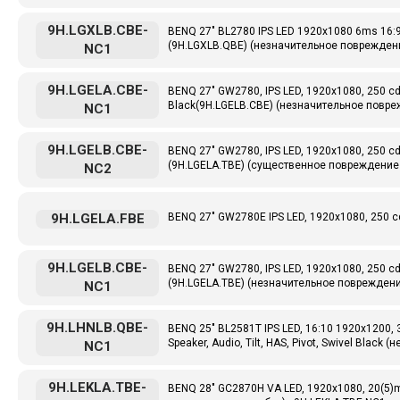
9H.LGXLB.CBE-
BENQ 27" BL2780 IPS LED 1920x1080 6ms 16:9 
(9H.LGXLB.QBE) (незначительное повреждени
NC1
9H.LGELA.CBE-
BENQ 27" GW2780, IPS LED, 1920x1080, 250 cd
Black(9H.LGELB.CBE) (незначительное повре
NC1
9H.LGELB.CBE-
BENQ 27" GW2780, IPS LED, 1920x1080, 250 cd
(9H.LGELA.TBE) (существенное повреждение 
NC2
9H.LGELA.FBE
BENQ 27" GW2780E IPS LED, 1920x1080, 250 cd
9H.LGELB.CBE-
BENQ 27" GW2780, IPS LED, 1920x1080, 250 cd
(9H.LGELA.TBE) (незначительное повреждени
NC1
9H.LHNLB.QBE-
BENQ 25" BL2581T IPS LED, 16:10 1920x1200, 3
Speaker, Audio, Tilt, HAS, Pivot, Swivel Bla
NC1
9H.LEKLA.TBE-
BENQ 28" GC2870H VA LED, 1920x1080, 20(5)ms