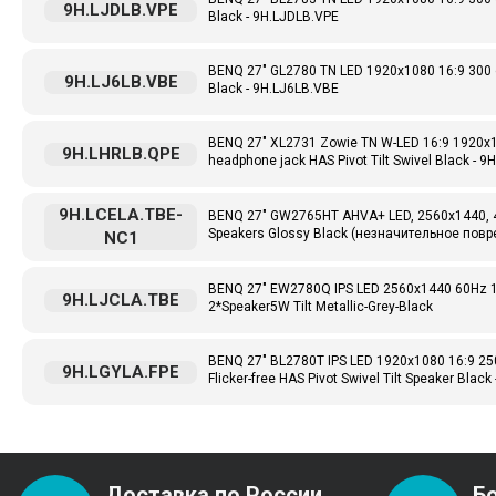
9H.LJDLB.VPE
Black - 9H.LJDLB.VPE
BENQ 27" GL2780 TN LED 1920x1080 16:9 300 c
9H.LJ6LB.VBE
Black - 9H.LJ6LB.VBE
BENQ 27" XL2731 Zowie TN W-LED 16:9 1920x1
9H.LHRLB.QPE
headphone jack HAS Pivot Tilt Swivel Black - 
9H.LCELA.TBE-
BENQ 27" GW2765HT AHVA+ LED, 2560x1440, 4ms,
Speakers Glossy Black (незначительное повр
NC1
BENQ 27" EW2780Q IPS LED 2560x1440 60Hz 1
9H.LJCLA.TBE
2*Speaker5W Tilt Metallic-Grey-Black
BENQ 27" BL2780T IPS LED 1920x1080 16:9 25
9H.LGYLA.FPE
Flicker-free HAS Pivot Swivel Tilt Speaker Blac
Доставка по России
Б