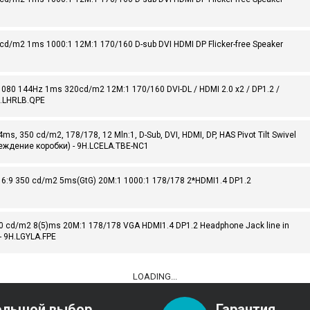
d/m2 1ms 1000:1 12M:1 170/160 D-sub DVI HDMI DP Flicker-free Speaker
080 144Hz 1ms 320cd/m2 12M:1 170/160 DVI-DL / HDMI 2.0 x2 / DP1.2 /
9H.LHRLB.QPE
 350 cd/m2, 178/178, 12 Mln:1, D-Sub, DVI, HDMI, DP, HAS Pivot Tilt Swivel
еждение коробки) - 9H.LCELA.TBE-NC1
6:9 350 cd/m2 5ms(GtG) 20M:1 1000:1 178/178 2*HDMI1.4 DP1.2
0 cd/m2 8(5)ms 20M:1 178/178 VGA HDMI1.4 DP1.2 Headphone Jack line in
k - 9H.LGYLA.FPE
LOADING...
ольшой выбор
Гарантия