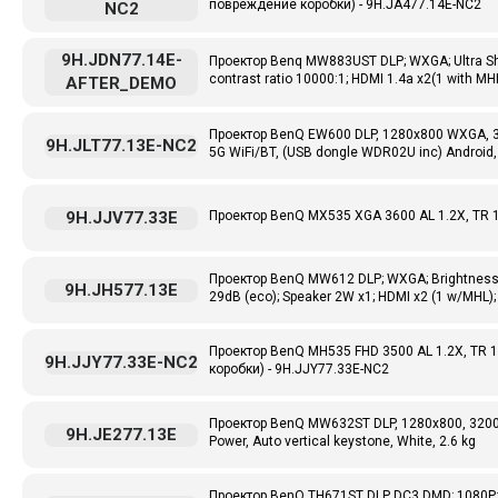
повреждение коробки) - 9H.JA477.14E-NC2
NC2
9H.JDN77.14E-
Проектор Benq MW883UST DLP; WXGA; Ultra Short-
contrast ratio 10000:1; HDMI 1.4a x2(1 with 
AFTER_DEMO
Проектор BenQ EW600 DLP, 1280x800 WXGA, 360
9H.JLT77.13E-NC2
5G WiFi/BT, (USB dongle WDR02U inc) Androi
9H.JJV77.33E
Проектор BenQ MX535 XGA 3600 AL 1.2X, TR 1.
Проектор BenQ MW612 DLP; WXGA; Brightness: 40
9H.JH577.13E
29dB (eco); Speaker 2W x1; HDMI x2 (1 w/MHL);
Проектор BenQ MH535 FHD 3500 AL 1.2X, TR 1
9H.JJY77.33E-NC2
коробки) - 9H.JJY77.33E-NC2
Проектор BenQ MW632ST DLP, 1280x800, 3200 A
9H.JE277.13E
Power, Auto vertical keystone, White, 2.6 kg
Проектор BenQ TH671ST DLP DC3 DMD; 1080P; 30