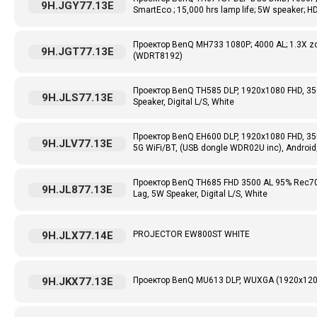
9H.JGY77.13E
SmartEco ; 15,000 hrs lamp life; 5W speaker; H
Проектор BenQ MH733 1080P; 4000 AL; 1.3X zoo
9H.JGT77.13E
(WDRT8192)
Проектор BenQ TH585 DLP, 1920x1080 FHD, 3500
9H.JLS77.13E
Speaker, Digital L/S, White
Проектор BenQ EH600 DLP, 1920x1080 FHD, 3500
9H.JLV77.13E
5G WiFi/BT, (USB dongle WDR02U inc), Androi
Проектор BenQ TH685 FHD 3500 AL 95% Rec709,
9H.JL877.13E
Lag, 5W Speaker, Digital L/S, White
9H.JLX77.14E
PROJECTOR EW800ST WHITE
9H.JKX77.13E
Проектор BenQ MU613 DLP, WUXGA (1920x1200),