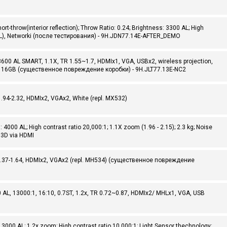
throw(interior reflection); Throw Ratio: 0.24; Brightness: 3300 AL; High
MHL), Networki (после тестирования) - 9H.JDN77.14E-AFTER_DEMO
0 AL SMART, 1.1X, TR 1.55~1.7, HDMIx1, VGA, USBx2, wireless projection,
d, 16GB (существенное повреждение коробки) - 9H.JLT77.13E-NC2
94-2.32, HDMIx2, VGAx2, White (repl. MX532)
00 AL; High contrast ratio 20,000:1; 1.1X zoom (1.96 - 2.15); 2.3 kg; Noise
 3D via HDMI
.37-1.64, HDMIx2, VGAx2 (repl. MH534) (существенное повреждение
L, 13000:1, 16:10, 0.7ST, 1.2x, TR 0.72~0.87, HDMIx2/ MHLx1, VGA, USB
00 AL; 1.2x zoom; High contrast ratio 10,000:1; Light Sensor thechnology;