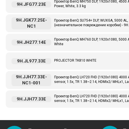
Проектор BenQ MH750 DLP, 1920x1080, 4500 AL,
9H.JFG77.23E
Power, White, 3.3 kg
9H.JGK77.25E-
Проектор BenQ SU754+ DLP, WUXGA, 5000 AL, 1
(незначительное повреждение коробки) - 9H
NC1
Проектор BenQ MH760 DLP, 1920х1080, 5000 AL,
9H.JH277.14E
White
9H.JL977.33E
PROJECTOR TK810 WHITE
9H.JJH77.33E-
Проектор BenQ LH720 FHD (1920x1080) 4000 AL,
sensor, 1.5x, TR 1.38~2.14, HDMIx2/ MHLx1, 
NC1-001
Проектор BenQ LH720 FHD (1920x1080) 4000 AL,
9H.JJH77.33E
sensor, 1.5x, TR 1.38~2.14, HDMIx2/ MHLx1, Lan