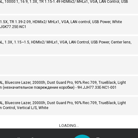
 10000:1, 16:9, 1.3X, TR 1.15-1.49 HDMIx2/ MHLx1, VGA, LAN Control, USB
.5X, TR 1.39-2.09, HDMIx2/ MHLx1, VGA, LAN control, USB Power, White
.JGK77.25E-NC1
 1.3X, 1.15~1.5, HDMIx2/ MHLx1, VGA, LAN Control, USB Power, Center lens,
 Bluecore Lazer, 20000h, Dust Guard Pro, 90% Rec.709, TrueBlack, Light
Lan (незначительное повреждение коробки) - 9H.JJH77.33E-NC1-001
 Bluecore Lazer, 20000h, Dust Guard Pro, 90% Rec.709, TrueBlack, Light
 Control, Vertical L/S, White
LOADING...