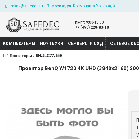
zakaz@safedec.ru
Москва, ул. Космонавта Волкова, 3
пн-пт: 9:00-18:00
+7 (495) 228-83-10
КОМПЬЮТЕРЫ
НОУТБУКИ
СЕРВЕРЫ И СХД
СЕТЕВОЕ ОБ
Проекторы
9H.JLC77.15E
Проектор BenQ W1720 4K UHD (3840x2160) 2000 
П
1
V