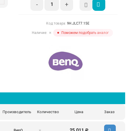
-
+
Код товара:
9H.JLC77.15E
Наличие:
Поможем подобрать аналог
✖
Производитель
Количество
Цена
Заказ
25 011 ₽
BenQ
✖