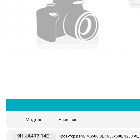
Модель
Название
9H.JA477.14E-
Проектор BenQ MS506 DLP, 800x600, 3200 AL, 1