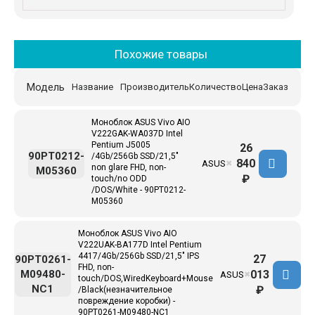
Похожие товары
Модель
Название
Производитель
Количество
Цена
Заказ
Моноблок ASUS Vivo AIO
V222GAK-WA037D Intel
Pentium J5005
26
90PT0212-
/4Gb/256Gb SSD/21,5"
840
ASUS
✖
non glare FHD, non-
M05360
₽
touch/no ODD
/DOS/White - 90PT0212-
M05360
Моноблок ASUS Vivo AIO
V222UAK-BA177D Intel Pentium
4417/4Gb/256Gb SSD/21,5" IPS
27
90PT0261-
FHD, non-
013
M09480-
ASUS
✖
touch/DOS,WiredKeyboard+Mouse
NC1
₽
/Black(незначительное
повреждение коробки) -
90PT0261-M09480-NC1