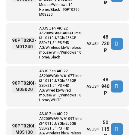
Keyboard+ Wireless
₽
Mouse/Windows 10
Home/Black - 90PT0292-
M08230
ASUS Zen AiO 22
A5200WFAK-BA034T Intel
48
i3-10110U/8Gb/256GB
90PT02K2-
730
SSD/21,5" IPS FHD
ASUS
✖
M01240
AG/Wireless kb/Wireless
₽
mouse/WiFi/Windows 10
Home/Black
ASUS Zen AiO 22
A5200WFAK-WA107T Intel
48
i3-10110U/8Gb/256GB
90PT02K4-
940
SSD/21,5" IPS FHD
ASUS
✖
M05020
AG/Wired kb/Wired
₽
mouse/WiFi/Windows 10
Home/WHITE
ASUS Zen AiO 22
A5200WFAK-WA109T Intel
50
i3-10110U/8Gb/256GB
90PT02K4-
115
SSD/21,5" IPS FHD
ASUS
✖
M05130
AG/Wireless kb/Wireless