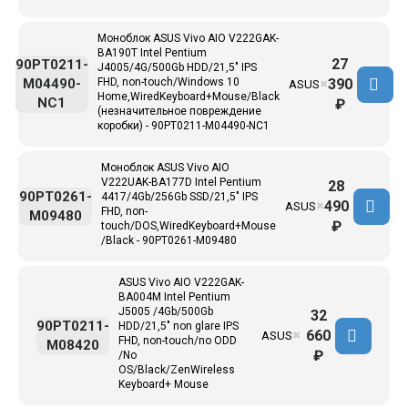
Моноблок ASUS Vivo AIO V222GAK-
BA190T Intel Pentium
27
90PT0211-
J4005/4G/500Gb HDD/21,5" IPS
390
M04490-
FHD, non-touch/Windows 10
ASUS
✖
Home,WiredKeyboard+Mouse/Black
NC1
₽
(незначительное повреждение
коробки) - 90PT0211-M04490-NC1
Моноблок ASUS Vivo AIO
V222UAK-BA177D Intel Pentium
28
90PT0261-
4417/4Gb/256Gb SSD/21,5" IPS
490
ASUS
✖
FHD, non-
M09480
₽
touch/DOS,WiredKeyboard+Mouse
/Black - 90PT0261-M09480
ASUS Vivo AIO V222GAK-
BA004M Intel Pentium
J5005 /4Gb/500Gb
32
90PT0211-
HDD/21,5" non glare IPS
660
ASUS
✖
FHD, non-touch/no ODD
M08420
₽
/No
OS/Black/ZenWireless
Keyboard+ Mouse