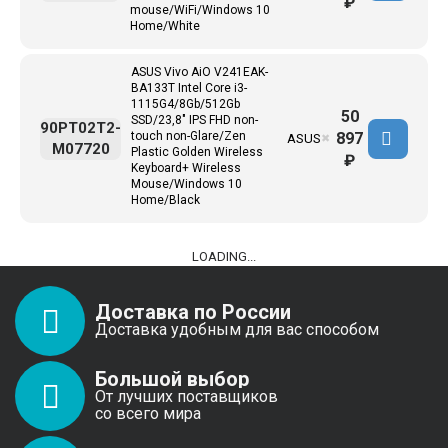
₽
mouse/WiFi/Windows 10
Home/White
ASUS Vivo AiO V241EAK-
BA133T Intel Core i3-
1115G4/8Gb/512Gb
50
SSD/23,8" IPS FHD non-
90PT02T2-
897
touch non-Glare/Zen
ASUS
✖
M07720
Plastic Golden Wireless
₽
Keyboard+ Wireless
Mouse/Windows 10
Home/Black
LOADING...
Доставка по России
Доставка удобным для вас способом
Большой выбор
От лучших поставщиков
со всего мира