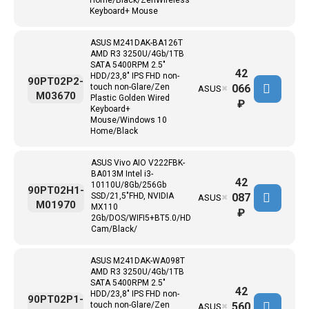
Home/Black/ZenWireless
Keyboard+ Mouse
ASUS M241DAK-BA126T
AMD R3 3250U/4Gb/1TB
SATA 5400RPM 2.5"
42
HDD/23,8" IPS FHD non-
90PT02P2-
066
touch non-Glare/Zen
ASUS
✖
M03670
Plastic Golden Wired
₽
Keyboard+
Mouse/Windows 10
Home/Black
ASUS Vivo AIO V222FBK-
BA013M Intel i3-
42
10110U/8Gb/256Gb
90PT02H1-
087
SSD/21,5"FHD, NVIDIA
ASUS
✖
M01970
MX110
₽
2Gb/DOS/WIFI5+BT5.0/HD
Cam/Black/
ASUS M241DAK-WA098T
AMD R3 3250U/4Gb/1TB
SATA 5400RPM 2.5"
42
HDD/23,8" IPS FHD non-
90PT02P1-
560
touch non-Glare/Zen
ASUS
✖