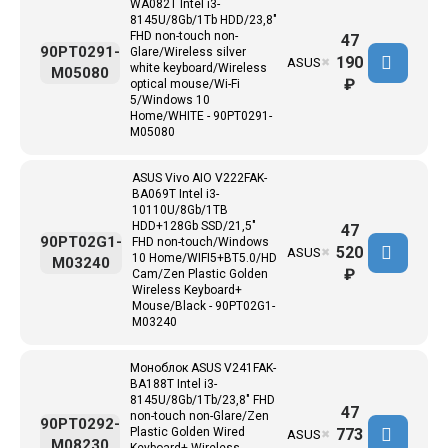
WA082T Intel i3-
8145U/8Gb/1Tb HDD/23,8"
FHD non-touch non-
47
90PT0291-
Glare/Wireless silver
190
ASUS
✖
white keyboard/Wireless
M05080
₽
optical mouse/Wi-Fi
5/Windows 10
Home/WHITE - 90PT0291-
M05080
ASUS Vivo AIO V222FAK-
BA069T Intel i3-
10110U/8Gb/1TB
HDD+128Gb SSD/21,5"
47
90PT02G1-
FHD non-touch/Windows
520
ASUS
✖
10 Home/WIFI5+BT5.0/HD
M03240
₽
Cam/Zen Plastic Golden
Wireless Keyboard+
Mouse/Black - 90PT02G1-
M03240
Моноблок ASUS V241FAK-
BA188T Intel i3-
8145U/8Gb/1Tb/23,8" FHD
47
non-touch non-Glare/Zen
90PT0292-
773
Plastic Golden Wired
ASUS
✖
M08230