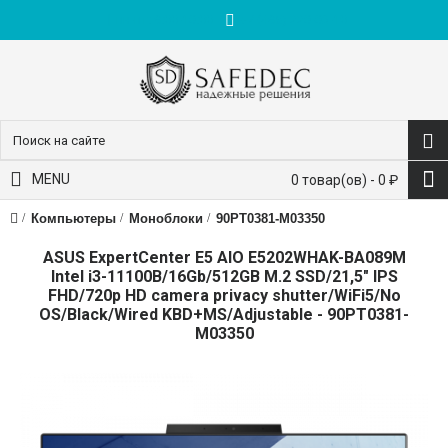
пн-пт: 9:00-18:00
+7 (495) 228-83-10
MENU
0 товар(ов) - 0 ₽
Компьютеры
Моноблоки
90PT0381-M03350
ASUS ExpertСenter E5 AIO E5202WHAK-BA089M
Intel i3-11100B/16Gb/512GB M.2 SSD/21,5" IPS
FHD/720p HD camera privacy shutter/WiFi5/No
OS/Black/Wired KBD+MS/Adjustable - 90PT0381-
M03350