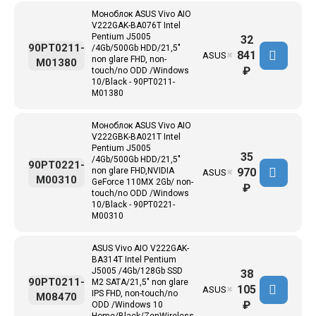
Моноблок ASUS Vivo AIO
V222GAK-BA076T Intel
Pentium J5005
32
90PT0211-
/4Gb/500Gb HDD/21,5"
841
ASUS
✖
non glare FHD, non-
M01380
₽
touch/no ODD /Windows
10/Black - 90PT0211-
M01380
Моноблок ASUS Vivo AIO
V222GBK-BA021T Intel
Pentium J5005
35
/4Gb/500Gb HDD/21,5"
90PT0221-
970
non glare FHD,NVIDIA
ASUS
✖
M00310
GeForce 110MX 2Gb/ non-
₽
touch/no ODD /Windows
10/Black - 90PT0221-
M00310
ASUS Vivo AIO V222GAK-
BA314T Intel Pentium
J5005 /4Gb/128Gb SSD
38
90PT0211-
M2 SATA/21,5" non glare
105
ASUS
✖
IPS FHD, non-touch/no
M08470
₽
ODD /Windows 10