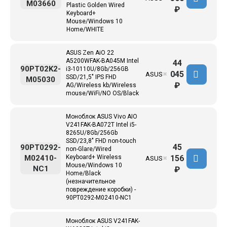
M03660
Plastic Golden Wired
₽
Keyboard+
Mouse/Windows 10
Home/WHITE
ASUS Zen AiO 22
A5200WFAK-BA045M Intel
44
90PT02K2-
i3-10110U/8Gb/256GB
045
ASUS
✖
SSD/21,5" IPS FHD
M05030
₽
AG/Wireless kb/Wireless
mouse/WiFi/NO OS/Black
Моноблок ASUS Vivo AIO
V241FAK-BA072T Intel i5-
8265U/8Gb/256Gb
SSD/23,8" FHD non-touch
45
90PT0292-
non-Glare/Wired
156
M02410-
Keyboard+ Wireless
ASUS
✖
Mouse/Windows 10
NC1
₽
Home/Black
(незначительное
повреждение коробки) -
90PT0292-M02410-NC1
Моноблок ASUS V241FAK-