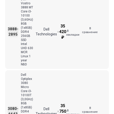
Vostro
3888 MT
Core i3-
10100
(3,6GHz)
8GB
35
(1x8GB)
В
3888-
Dell
В
420
DDR4
✖
сравнение
2895
Technologies
закладки
256GB
₽
SSD
Intel
UHD 630
MCR
Linux 1
year
NBD
Dell
Optiplex
3080
Micro
Core i3-
10100T
(3,0GHz)
8GB
35
(1x8GB)
В
3080-
Dell
В
750
DDR4
✖
сравнение
Technologies