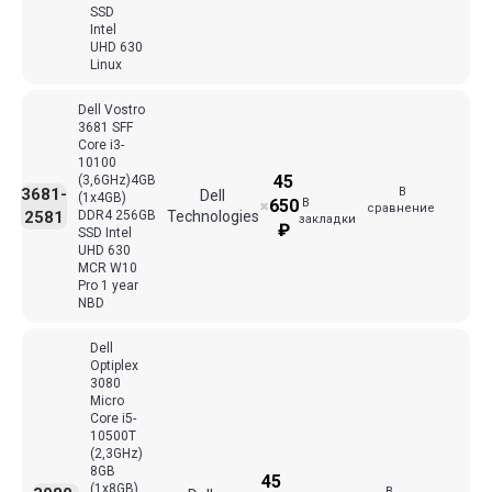
SSD
Intel
UHD 630
Linux
Dell Vostro
3681 SFF
Core i3-
10100
45
(3,6GHz)4GB
В
3681-
Dell
(1x4GB)
В
650
✖
сравнение
2581
DDR4 256GB
Technologies
закладки
₽
SSD Intel
UHD 630
MCR W10
Pro 1 year
NBD
Dell
Optiplex
3080
Micro
Core i5-
10500T
(2,3GHz)
8GB
45
(1x8GB)
В