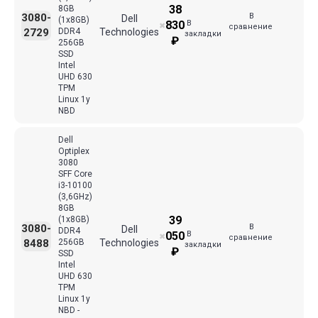
38
8GB
В
3080-
Dell
(1x8GB)
В
830
✖
сравнение
2729
DDR4
Technologies
закладки
₽
256GB
SSD
Intel
UHD 630
TPM
Linux 1y
NBD
Dell
Optiplex
3080
SFF Core
i3-10100
(3,6GHz)
8GB
39
(1x8GB)
В
3080-
Dell
DDR4
В
050
✖
сравнение
8488
256GB
Technologies
закладки
₽
SSD
Intel
UHD 630
TPM
Linux 1y
NBD -