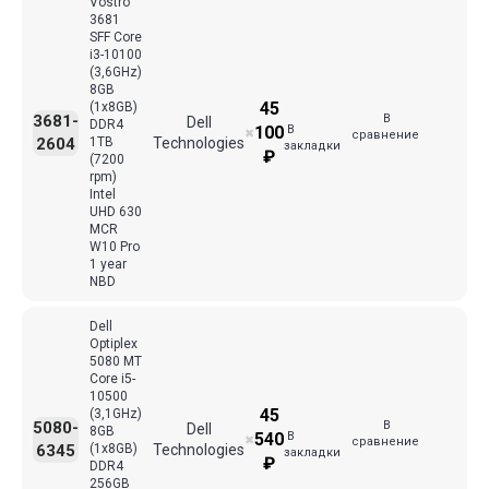
Vostro
3681
SFF Core
i3-10100
(3,6GHz)
8GB
45
(1x8GB)
В
3681-
Dell
DDR4
В
100
✖
сравнение
2604
1TB
Technologies
закладки
₽
(7200
rpm)
Intel
UHD 630
MCR
W10 Pro
1 year
NBD
Dell
Optiplex
5080 MT
Core i5-
10500
45
(3,1GHz)
В
5080-
Dell
8GB
В
540
✖
сравнение
6345
(1x8GB)
Technologies
закладки
₽
DDR4
256GB