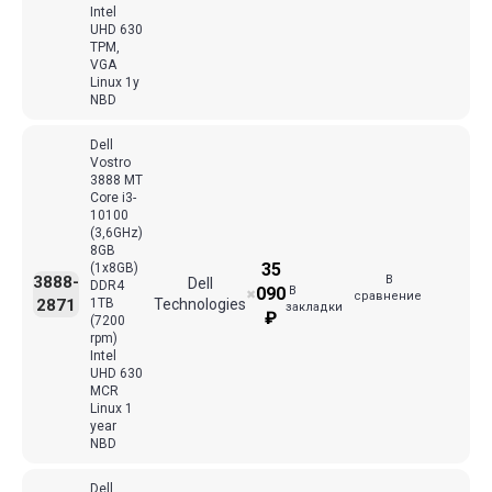
Intel
UHD 630
TPM,
VGA
Linux 1y
NBD
Dell
Vostro
3888 MT
Core i3-
10100
(3,6GHz)
8GB
35
(1x8GB)
В
3888-
Dell
DDR4
В
090
✖
сравнение
2871
1TB
Technologies
закладки
₽
(7200
rpm)
Intel
UHD 630
MCR
Linux 1
year
NBD
Dell