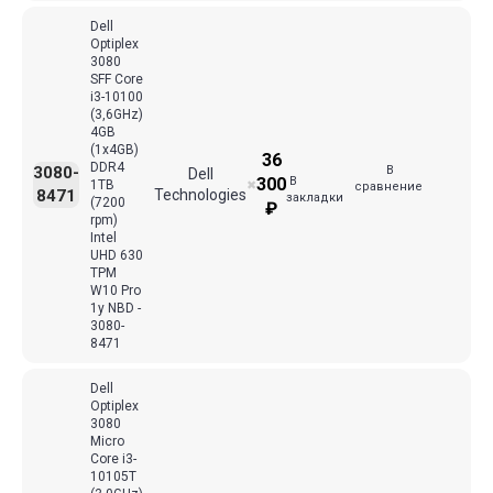
Dell
Optiplex
3080
SFF Core
i3-10100
(3,6GHz)
4GB
(1x4GB)
36
DDR4
В
3080-
Dell
В
300
1TB
✖
сравнение
8471
Technologies
закладки
(7200
₽
rpm)
Intel
UHD 630
TPM
W10 Pro
1y NBD -
3080-
8471
Dell
Optiplex
3080
Micro
Core i3-
10105T