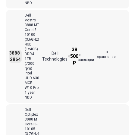
NBD
Dell
Vostro
3888 MT
Core i3-
10100
(3,6GHz)
4GB
38
(1x4GB)
В
3888-
Dell
DDR4
В
500
✖
сравнение
2864
1TB
Technologies
закладки
₽
(7200
rpm)
Intel
UHD 630
MCR
W10 Pro
1 year
NBD
Dell
Optiplex
3080 MT
Core i3-
10105
(3,7GHz)