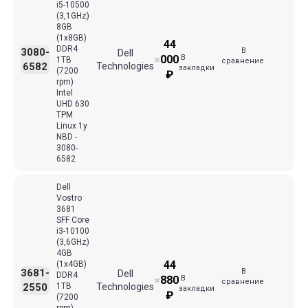
i5-10500
(3,1GHz)
8GB
(1x8GB)
44
DDR4
В
3080-
Dell
В
000
1TB
✖
сравнение
6582
Technologies
закладки
(7200
₽
rpm)
Intel
UHD 630
TPM
Linux 1y
NBD -
3080-
6582
Dell
Vostro
3681
SFF Core
i3-10100
(3,6GHz)
4GB
44
(1x4GB)
В
3681-
Dell
DDR4
В
880
✖
сравнение
2550
1TB
Technologies
закладки
₽
(7200