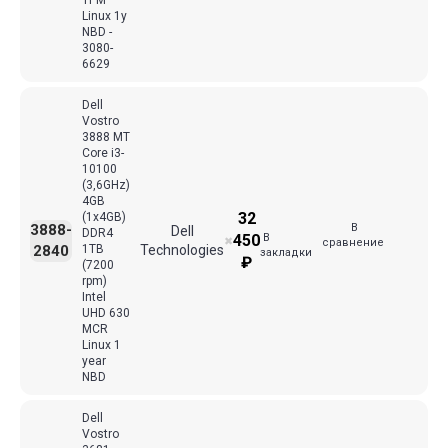
TPM
Linux 1y
NBD -
3080-
6629
Dell
Vostro
3888 MT
Core i3-
10100
(3,6GHz)
4GB
32
(1x4GB)
В
3888-
Dell
DDR4
В
450
✖
сравнение
2840
1TB
Technologies
закладки
₽
(7200
rpm)
Intel
UHD 630
MCR
Linux 1
year
NBD
Dell
Vostro