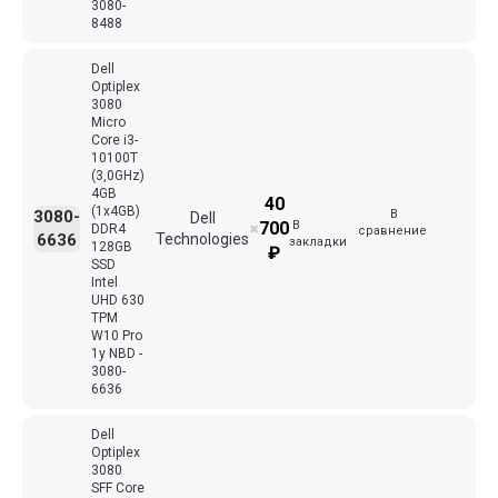
3080-
8488
Dell
Optiplex
3080
Micro
Core i3-
10100T
(3,0GHz)
4GB
40
(1x4GB)
В
3080-
Dell
В
700
DDR4
✖
сравнение
6636
Technologies
закладки
128GB
₽
SSD
Intel
UHD 630
TPM
W10 Pro
1y NBD -
3080-
6636
Dell
Optiplex
3080
SFF Core