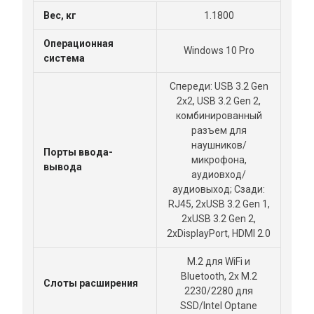
Вес, кг
1.1800
Операционная
Windows 10 Pro
система
Спереди: USB 3.2 Gen
2x2, USB 3.2 Gen 2,
комбинированный
разъем для
наушников/
Порты ввода-
микрофона,
вывода
аудиовход/
аудиовыход; Сзади:
RJ45, 2xUSB 3.2 Gen 1,
2xUSB 3.2 Gen 2,
2xDisplayPort, HDMI 2.0
M.2 для WiFi и
Bluetooth, 2x M.2
Слоты расширения
2230/2280 для
SSD/Intel Optane