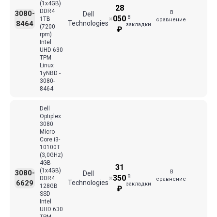
(1x4GB)
28
DDR4
В
3080-
Dell
В
050
1TB
✖
сравнение
8464
Technologies
закладки
(7200
₽
rpm)
Intel
UHD 630
TPM
Linux
1yNBD -
3080-
8464
Dell
Optiplex
3080
Micro
Core i3-
10100T
(3,0GHz)
4GB
31
(1x4GB)
В
3080-
Dell
В
350
DDR4
✖
сравнение
6629
Technologies
закладки
128GB
₽
SSD
Intel
UHD 630