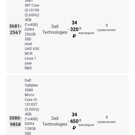
3681
SFF Core
i3-10100
(3,6GHz)
4GB
34
(1x4GB)
В
3681-
Dell
В
320
DDR4
✖
сравнение
2567
Technologies
закладки
256GB
₽
SSD
Intel
UHD 630
MCR
Linux 1
year
NBD
Dell
Optiplex
3080
Micro
Core i3-
10105T
(3,0GHz)
34
4GB
В
3080-
Dell
(1x4GB)
В
650
✖
сравнение
9858
DDR4
Technologies
закладки
₽
128GB
SSD