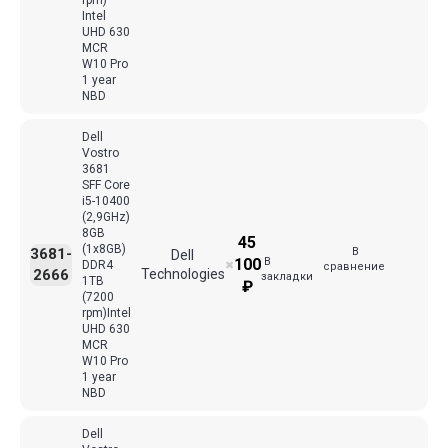
rpm)
Intel
UHD 630
MCR
W10 Pro
1 year
NBD
Dell
Vostro
3681
SFF Core
i5-10400
(2,9GHz)
8GB
45
(1x8GB)
В
3681-
Dell
В
100
DDR4
✖
сравнение
2666
Technologies
закладки
1TB
₽
(7200
rpm)Intel
UHD 630
MCR
W10 Pro
1 year
NBD
Dell