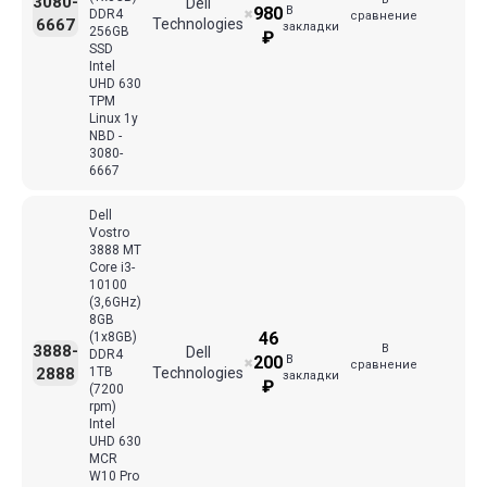
3080-
Dell
В
980
DDR4
✖
сравнение
6667
Technologies
закладки
256GB
₽
SSD
Intel
UHD 630
TPM
Linux 1y
NBD -
3080-
6667
Dell
Vostro
3888 MT
Core i3-
10100
(3,6GHz)
8GB
46
(1x8GB)
В
3888-
Dell
DDR4
В
200
✖
сравнение
2888
1TB
Technologies
закладки
₽
(7200
rpm)
Intel
UHD 630
MCR
W10 Pro