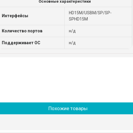
Основные характеристики
HD15M/USBM/SP/SP-
Интерфейсы
SPHD15M
Количество портов
н/д
Поддерживает ОС
н/д
Похожие товары