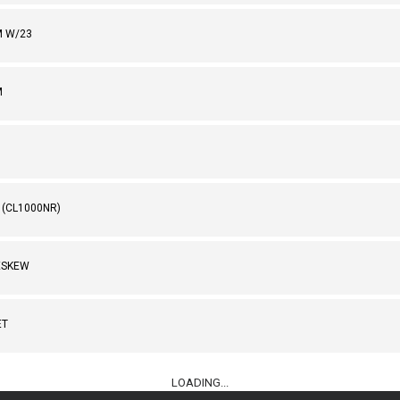
M W/23
M
 (CL1000NR)
ESKEW
ET
LOADING...