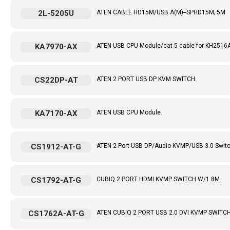
2L-5205U
ATEN CABLE HD15M/USB A(M)--SPHD15M; 5M
KA7970-AX
ATEN USB CPU Module/cat 5 cable for KH2516
CS22DP-AT
ATEN 2 PORT USB DP KVM SWITCH.
KA7170-AX
ATEN USB CPU Module.
CS1912-AT-G
ATEN 2-Port USB DP/Audio KVMP/USB 3.0 Swit
CS1792-AT-G
CUBIQ 2 PORT HDMI KVMP SWITCH W/1.8M
CS1762A-AT-G
ATEN CUBIQ 2 PORT USB 2.0 DVI KVMP SWITC