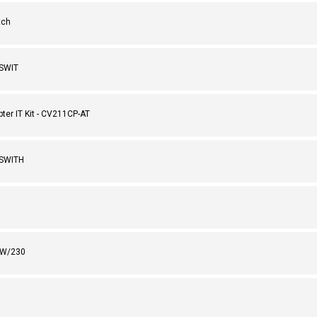
tch
 SWIT
er IT Kit - CV211CP-AT
 SWITH
 W/230