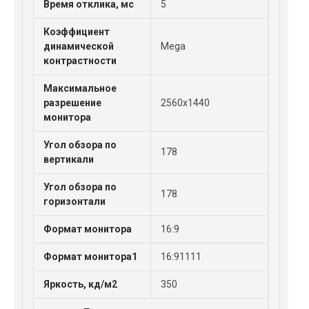
Время отклика, мс
5
Коэффициент
динамической
Mega
контрастности
Максимальное
разрешение
2560x1440
монитора
Угол обзора по
178
вертикали
Угол обзора по
178
горизонтали
Формат монитора
16:9
Формат монитора1
16:91111
Яркость, кд/м2
350