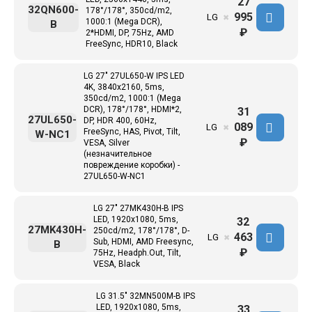
27
32QN600-
178°/178°, 350cd/m2,
995
LG
✖
1000:1 (Mega DCR),
B
₽
2*HDMI, DP, 75Hz, AMD
FreeSync, HDR10, Black
LG 27" 27UL650-W IPS LED
4K, 3840x2160, 5ms,
350cd/m2, 1000:1 (Mega
DCR), 178°/178°, HDMI*2,
31
27UL650-
DP, HDR 400, 60Hz,
089
LG
✖
FreeSync, HAS, Pivot, Tilt,
W-NC1
₽
VESA, Silver
(незначительное
повреждение коробки) -
27UL650-W-NC1
LG 27" 27MK430H-B IPS
LED, 1920x1080, 5ms,
32
27MK430H-
250cd/m2, 178°/178°, D-
463
LG
✖
Sub, HDMI, AMD Freesync,
B
₽
75Hz, Headph.Out, Tilt,
VESA, Black
LG 31.5" 32MN500M-B IPS
LED, 1920x1080, 5ms,
33