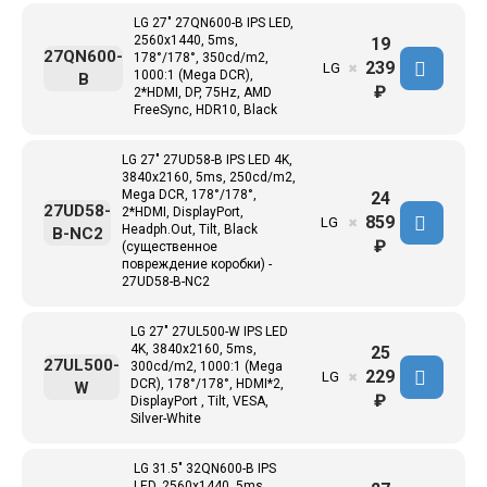
LG 27" 27QN600-B IPS LED,
2560x1440, 5ms,
19
27QN600-
178°/178°, 350cd/m2,
239
LG
✖
1000:1 (Mega DCR),
B
₽
2*HDMI, DP, 75Hz, AMD
FreeSync, HDR10, Black
LG 27" 27UD58-B IPS LED 4K,
3840x2160, 5ms, 250cd/m2,
Mega DCR, 178°/178°,
24
27UD58-
2*HDMI, DisplayPort,
859
LG
✖
Headph.Out, Tilt, Black
B-NC2
₽
(существенное
повреждение коробки) -
27UD58-B-NC2
LG 27" 27UL500-W IPS LED
4K, 3840x2160, 5ms,
25
27UL500-
300cd/m2, 1000:1 (Mega
229
LG
✖
DCR), 178°/178°, HDMI*2,
W
₽
DisplayPort , Tilt, VESA,
Silver-White
LG 31.5" 32QN600-B IPS
LED, 2560x1440, 5ms,