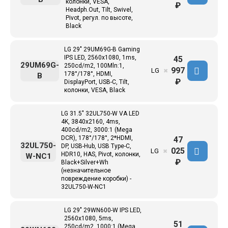
колонки, VESA,
₽
Headph.Out, Tilt, Swivel,
Pivot, регул. по высоте,
Black
LG 29" 29UM69G-B Gaming
IPS LED, 2560x1080, 1ms,
45
29UM69G-
250cd/m2, 100Mln:1,
997
LG
✖
178°/178°, HDMI,
B
₽
DisplayPort, USB-С, Tilt,
колонки, VESA, Black
LG 31.5" 32UL750-W VA LED
4K, 3840x2160, 4ms,
400cd/m2, 3000:1 (Mega
DCR), 178°/178°, 2*HDMI,
47
32UL750-
DP, USB-Hub, USB Type-C,
025
LG
✖
HDR10, HAS, Pivot, колонки,
W-NC1
₽
Black+Silver+Wh
(незначительное
повреждение коробки) -
32UL750-W-NC1
LG 29" 29WN600-W IPS LED,
2560x1080, 5ms,
51
250cd/m2, 1000:1 (Mega