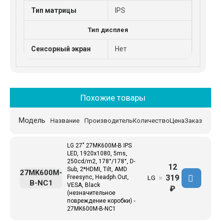
Тип матрицы
IPS
Тип дисплея
Сенсорный экран
Нет
Похожие товары
Модель
Название
Производитель
Количество
Цена
Заказ
LG 27" 27MK600M-B IPS
LED, 1920x1080, 5ms,
250cd/m2, 178°/178°, D-
12
Sub, 2*HDMI, Tilt, AMD
27MK600M-
319
Freesync, Headph.Out,
LG
✖
B-NC1
VESA, Black
₽
(незначительное
повреждение коробки) -
27MK600M-B-NC1