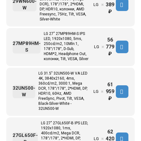
29WN600-
389
DCR), 178°/178°, 2*HDMI,
LG
✖
W
DP, HDR10, колонки, AMD
₽
Freesync, 75Hz, Tilt, VESA,
Silver-White
LG 27" 27MP89HM-S IPS
LED, 1920x1080, 5ms,
56
27MP89HM-
250cd/m2, 10Mln:1,
779
LG
✖
178°/178°, D-Sub,
S
₽
HDMI*2, Headphone Out,
колонки, Tilt, VESA, Silver
LG 31.5" 32UN500-W VA LED
4K, 3840x2160, 4ms,
360cd/m2, 3000:1, Mega
61
32UN500-
DCR, 178°/178°, 2*HDMI, DP,
959
LG
✖
HDR10, 60Hz, AMD
W
₽
FreeSync, Pivot, Tilt, VESA,
Black-Silver-White -
32UN500-W
LG 27" 27GL650F-B IPS LED,
1920x1080, 1ms,
62
400cd/m2, Mega DCR,
27GL650F-
420
178°/178°, 2*HDMI, DP,
LG
✖