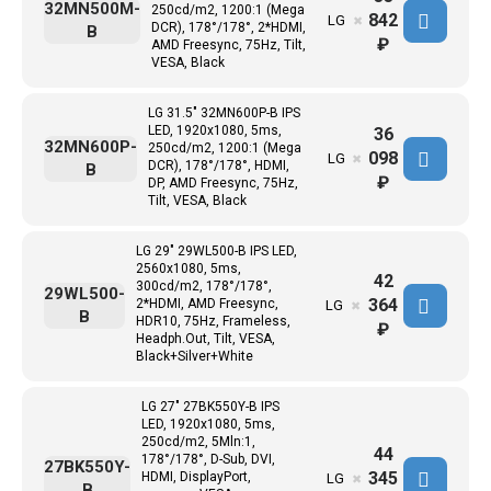
32MN500M-
250cd/m2, 1200:1 (Mega
842
LG
✖
DCR), 178°/178°, 2*HDMI,
B
₽
AMD Freesync, 75Hz, Tilt,
VESA, Black
LG 31.5" 32MN600P-B IPS
LED, 1920x1080, 5ms,
36
32MN600P-
250cd/m2, 1200:1 (Mega
098
LG
✖
DCR), 178°/178°, HDMI,
B
₽
DP, AMD Freesync, 75Hz,
Tilt, VESA, Black
LG 29" 29WL500-B IPS LED,
2560x1080, 5ms,
42
300cd/m2, 178°/178°,
29WL500-
364
2*HDMI, AMD Freesync,
LG
✖
B
HDR10, 75Hz, Frameless,
₽
Headph.Out, Tilt, VESA,
Black+Silver+White
LG 27" 27BK550Y-B IPS
LED, 1920x1080, 5ms,
250cd/m2, 5Mln:1,
44
178°/178°, D-Sub, DVI,
27BK550Y-
345
HDMI, DisplayPort,
LG
✖
B