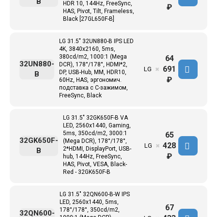
B
HDR 10, 144Hz, FreeSync,
₽
HAS, Pivot, Tilt, Frameless,
Black [27GL650F-B]
LG 31.5" 32UN880-B IPS LED
4K, 3840x2160, 5ms,
380cd/m2, 1000:1 (Mega
64
32UN880-
DCR), 178°/178°, HDMI*2,
691
LG
✖
DP, USB-Hub, MM, HDR10,
B
₽
60Hz, HAS, эргономич.
подставка с C-зажимом,
FreeSync, Black
LG 31.5" 32GK650F-B VA
LED, 2560x1440, Gaming,
5ms, 350cd/m2, 3000:1
65
32GK650F-
(Mega DCR), 178°/178°,
428
LG
✖
2*HDMI, DisplayPort, USB-
B
₽
hub, 144Hz, FreeSync,
HAS, Pivot, VESA, Black-
Red - 32GK650F-B
LG 31.5" 32QN600-B-W IPS
LED, 2560x1440, 5ms,
67
178°/178°, 350cd/m2,
32QN600-