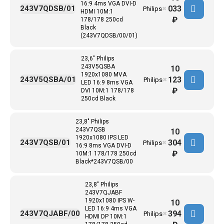
16:9 4ms VGA DVI-D
033
243V7QDSB/01
Philips
✖
HDMI 10M:1
₽
178/178 250cd
Black
(243V7QDSB/00/01)
23,6" Philips
243V5QSBA
10
1920x1080 MVA
123
243V5QSBA/01
Philips
✖
LED 16:9 8ms VGA
₽
DVI 10M:1 178/178
250cd Black
23,8" Philips
243V7QSB
10
1920x1080 IPS LED
304
243V7QSB/01
Philips
✖
16:9 8ms VGA DVI-D
₽
10M:1 178/178 250cd
Black*243V7QSB/00
23,8" Philips
243V7QJABF
1920x1080 IPS W-
10
LED 16:9 4ms VGA
394
243V7QJABF/00
Philips
✖
HDMI DP 10M:1