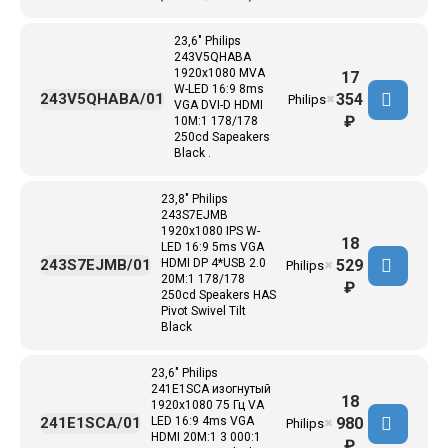
23,6" Philips
243V5QHABA
1920x1080 MVA
17
W-LED 16:9 8ms
354
243V5QHABA/01
Philips
✖
VGA DVI-D HDMI
₽
10M:1 178/178
250cd Sapeakers
Black .
23,8" Philips
243S7EJMB
1920x1080 IPS W-
18
LED 16:9 5ms VGA
529
243S7EJMB/01
HDMI DP 4*USB 2.0
Philips
✖
20M:1 178/178
₽
250cd Speakers HAS
Pivot Swivel Tilt
Black
23,6" Philips
241E1SCA изогнутый
18
1920x1080 75 Гц VA
980
241E1SCA/01
LED 16:9 4ms VGA
Philips
✖
HDMI 20M:1 3 000:1
₽