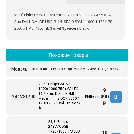
23,8" Philips 242B1 1920x1080 75Гц IPS LED 16:9 4ms D-
Sub DVI HDMI DP USB-B 4*USB3.0 50M:1 1000:1 178/178
250cd HAS Pivot Tilt Swivel Speakers Black
Похожие товары
Модель
Название
Производитель
Количество
Цена
Заказ
23,8'' Philips 241V8L
1920x1080 75Гц VA LED
9
16:9 4ms D-Sub HDMI
490
241V8L/00
Philips
✖
Mega Infinity DCR 3000:1
₽
178/178 250cd Tilt Black
A
23,8" Philips
243V7QDSB
1920x1080 IPS LED
10