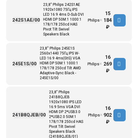
23,8" Philips 242S1AE
1920x1080 75Гц IPS
15
LED 16:9 4ms D-Sub DVI
184
242S1AE/00
HDMI DP 50M:1 1000:1
Philips
✖
178/178 250cd HAS
₽
Pivot Tilt Swivel
Speakers Black
23,8'' Philips 245E1S
2560x1440 75Гц IPS W-
16
LED 16:9 4ms(GtG) VGA
269
245E1S/00
HDMI DP 50M:1 1000:1
Philips
✖
178/178 250cd Tilt AMD
₽
Adaptive-Sync Black -
245E1S/00
23,8" Philips
241B8QJEB
1920x1080 IPS LED
16:9 5ms VGA DVI
16
HDMI DP 2*USB3.0
902
241B8QJEB/00
Philips
✖
2*USB2.0 50M:1
₽
178/178 250cd HAS
Pivot Tilt Swivel
Speakers Black
(241B8QJEB/01)