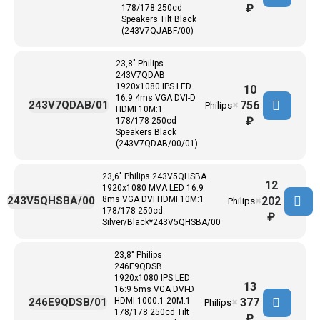
₽
178/178 250cd
Speakers Tilt Black
(243V7QJABF/00)
23,8" Philips
243V7QDAB
1920x1080 IPS LED
10
16:9 4ms VGA DVI-D
756
243V7QDAB/01
Philips
✖
HDMI 10M:1
₽
178/178 250cd
Speakers Black
(243V7QDAB/00/01)
23,6" Philips 243V5QHSBA
12
1920x1080 MVA LED 16:9
202
243V5QHSBA/00
8ms VGA DVI HDMI 10M:1
Philips
✖
178/178 250cd
₽
Silver/Black*243V5QHSBA/00
23,8" Philips
246E9QDSB
1920x1080 IPS LED
13
16:9 5ms VGA DVI-D
377
246E9QDSB/01
HDMI 1000:1 20M:1
Philips
✖
178/178 250cd Tilt
₽