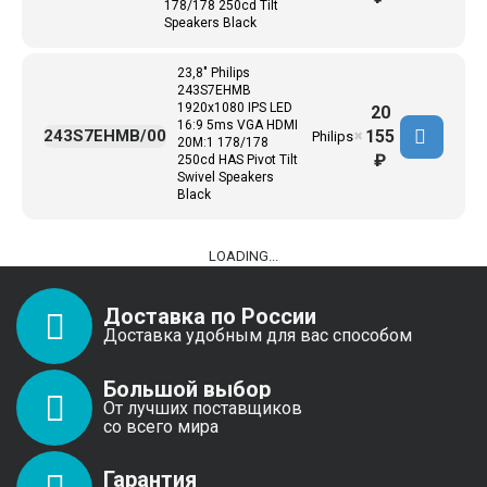
178/178 250cd Tilt
Speakers Black
23,8" Philips
243S7EHMB
1920x1080 IPS LED
20
16:9 5ms VGA HDMI
155
243S7EHMB/00
Philips
✖
20M:1 178/178
₽
250cd HAS Pivot Tilt
Swivel Speakers
Black
LOADING...
Доставка по России
Доставка удобным для вас способом
Большой выбор
От лучших поставщиков
со всего мира
Гарантия