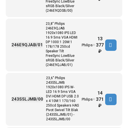
FreeSync LowBlue
sRGB Black/Silver
(246E9QDSB/00)
23,8" Philips
246E9QJAB
1920x1080 IPS LED
16:9 5ms VGA HDMI
13
DP 1000:1 20M:1
377
246E9QJAB/01
Philips
✖
178/178 250cd
₽
Speaker Tilt
FreeSync LowBlue
sRGB Black/Silver
(246E9QJAB/01)
23,6" Philips
243S5LJMB
1920x1080 IPS W-
LED 16:9 5ms VGA
14
DVI HDMI DP USB 2.0
371
243S5LJMB/00
Philips
✖
x 4 10M:1 170/160
₽
250cd Speakers HAS
Pivot Swivel Tilt Blak
(243S5LJMB/01) -
243S5LJMB/00