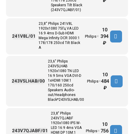
₽
178/178 250cd
Speakers Tilt Black
(243V7QJABF/01)
23,8'' Philips 241V8L
1920x1080 75Гц VA LED
10
16:9 4ms D-Sub HDMI
394
241V8L/01
Philips
✖
Mega Infinity DCR 3000:1
₽
178/178 250cd Tilt Black
A
23,6" Philips
243V5LHAB
1920x1080 TN LED
10
16:9 5ms VGA DVI-D
484
243V5LHAB/00
1xHDMI 10M:1
Philips
✖
170/160 250cd
₽
Speakers Audio-
out/Headphones
Black*243V5LHAB/00
23,8" Philips
243V7QJABF
1920x1080 IPS W-
10
LED 16:9 4ms VGA
756
243V7QJABF/01
Philips
✖
HDMI DP 10M:1