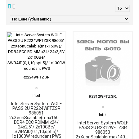
R2224WFTZSR.
✖
Intel
R2312WFTZSR.
Intel Server System WOLF
✖
PASS 2U R2224WFTZSR
986051
Intel
2xXeonScalable(max150W)/
DDR4 ECC RDIMM x24/
Intel Server System WOLF
24x2,5"/ 2x10GBe/
PASS 2U R2312WFTZSR
SWRAID(0,1,10,opt.5)/
986053
1x1300W redundant PWS
2xXeonScalable(max140W)/