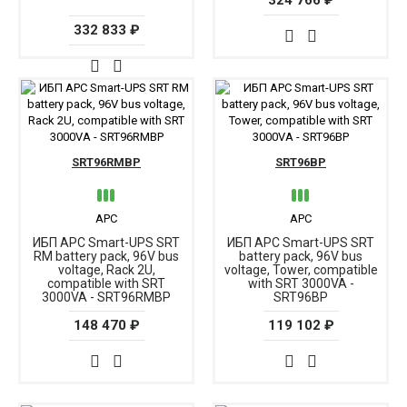
324 766 ₽
332 833 ₽
SRT96RMBP
SRT96BP
APC
APC
ИБП APC Smart-UPS SRT
ИБП APC Smart-UPS SRT
RM battery pack, 96V bus
battery pack, 96V bus
voltage, Rack 2U,
voltage, Tower, compatible
compatible with SRT
with SRT 3000VA -
3000VA - SRT96RMBP
SRT96BP
148 470 ₽
119 102 ₽