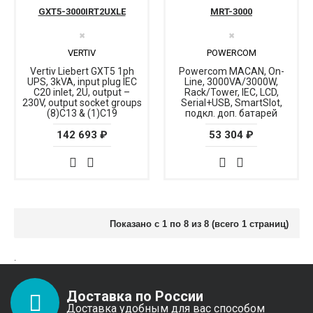
GXT5-3000IRT2UXLE
MRT-3000
✖
✖
VERTIV
POWERCOM
Vertiv Liebert GXT5 1ph
Powercom MACAN, On-
UPS, 3kVA, input plug IEC
Line, 3000VA/3000W,
C20 inlet, 2U, output –
Rack/Tower, IEC, LCD,
230V, output socket groups
Serial+USB, SmartSlot,
(8)C13 & (1)C19
подкл. доп. батарей
142 693 ₽
53 304 ₽
Показано с 1 по 8 из 8 (всего 1 страниц)
.
Доставка по России
Доставка удобным для вас способом