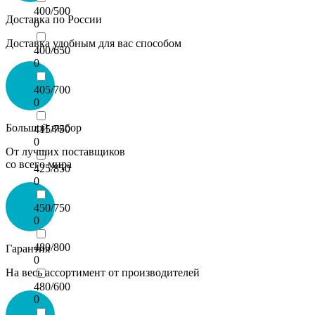
400/500
Доставка по России
0
Доставка удобным для вас способом
400/650
0
405/700
0
Большой выбор
415/750
0
От лучших поставщиков
со всего мира
425/850
0
450/750
0
480/800
Гарантия
0
На весь ассортимент от производителей
480/600
0