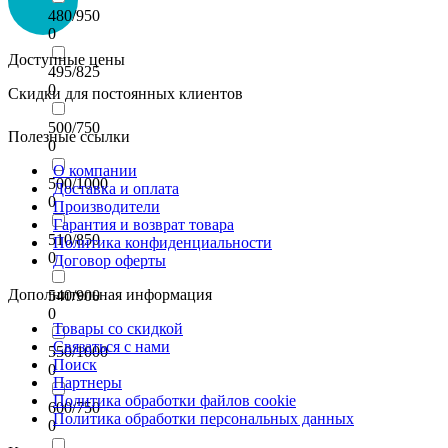
480/950
0
Доступные цены
495/825
0
Скидки для постоянных клиентов
500/750
Полезные ссылки
0
О компании
500/1000
Доставка и оплата
0
Производители
Гарантия и возврат товара
510/850
Политика конфиденциальности
0
Договор оферты
Дополнительная информация
540/900
0
Товары со скидкой
Связаться с нами
550/1000
Поиск
0
Партнеры
Политика обработки файлов cookie
600/750
Политика обработки персональных данных
0