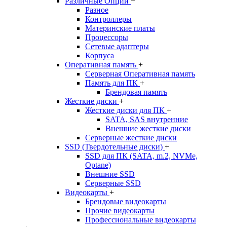
Различные Опции
+
Разное
Контроллеры
Материнские платы
Процессоры
Сетевые адаптеры
Корпуса
Оперативная память
+
Серверная Оперативная память
Память для ПК
+
Брендовая память
Жесткие диски
+
Жесткие диски для ПК
+
SATA, SAS внутренние
Внешние жесткие диски
Серверные жесткие диски
SSD (Твердотельные диски)
+
SSD для ПК (SATA, m.2, NVMe,
Optane)
Внешние SSD
Серверные SSD
Видеокарты
+
Брендовые видеокарты
Прочие видеокарты
Профессиональные видеокарты