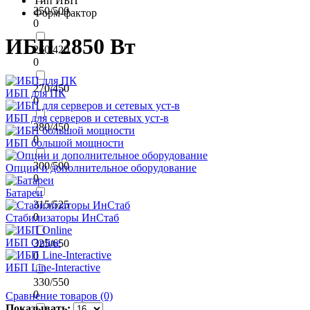
Тип ИБП
250/500
Форм-фактор
0
ИБП 2850 Вт
260/420
0
270/450
ИБП для ПК
0
ИБП для серверов и сетевых уст-в
280/450
0
ИБП большой мощности
300/500
Опции и дополнительное оборудование
0
Батареи
315/525
0
Стабилизаторы ИнСтаб
ИБП Online
325/650
0
ИБП Line-Interactive
330/550
0
Сравнение товаров (0)
Показывать: