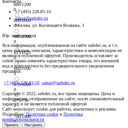
Контакты
600/1200
0
+7 (495) 228-83-10
zakaz@safedec.ru
600/1000
Москва, ул. Космонавта Волкова, 3
0
Юр. информация
605-1100
0
Вся информация, опубликованная на сайте safedec.ru, в т.ч.
цены товаров, описания, характеристики и комплектации не
615/1025
являются публичной офертой. Производитель оставляет за
0
собой право изменять характеристики товара, его внешний
вид и комплектность без предварительного уведомления
660/1100
продавца.
0
+7 (495) 228-83-10
zakaz@safedec.ru
670/1000
0
Copyright © 2022, safedec.ru, все права защищены. Цена и
информация, отображенные на сайте, носят ознакомительный
675/750
характер и не является публичной офертой
0
Сайт использует cookie для работы, аналитики и рекламы.
Подробнее:
Политика cookie
и
Политика
700/1400
конфиденциальности
0
Принять
Настроить