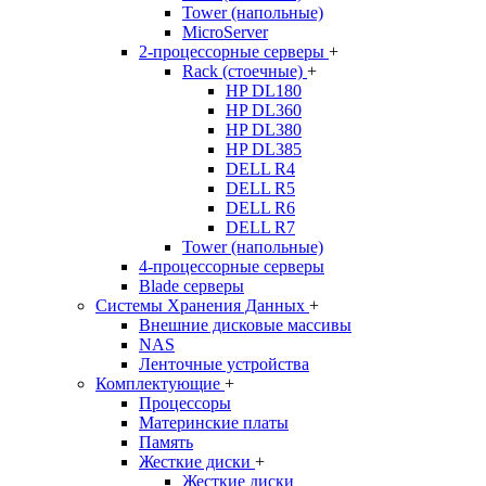
Tower (напольные)
MicroServer
2-процессорные серверы
+
Rack (стоечные)
+
HP DL180
HP DL360
HP DL380
HP DL385
DELL R4
DELL R5
DELL R6
DELL R7
Tower (напольные)
4-процессорные серверы
Blade серверы
Системы Хранения Данных
+
Внешние дисковые массивы
NAS
Ленточные устройства
Комплектующие
+
Процессоры
Материнские платы
Память
Жесткие диски
+
Жесткие диски