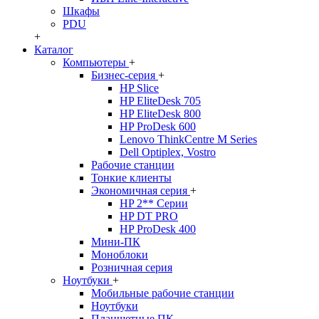
Шкафы
PDU
+
Каталог
Компьютеры
+
Бизнес-серия
+
HP Slice
HP EliteDesk 705
HP EliteDesk 800
HP ProDesk 600
Lenovo ThinkCentre M Series
Dell Optiplex, Vostro
Рабочие станции
Тонкие клиенты
Экономичная серия
+
HP 2** Серии
HP DT PRO
HP ProDesk 400
Мини-ПК
Моноблоки
Розничная серия
Ноутбуки
+
Мобильные рабочие станции
Ноутбуки
Планшетные ПК