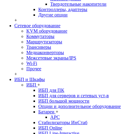
Твердотельные накопители
Контроллеры, адаптеры
Другие опции
+
Сетевое оборудование
KVM оборудование
Коммутаторы
Маршрутизаторы
Трансиверы
Медиаконверторы
Межсетевые экраны/IPS
Wi-Fi
Прочее
+
ИБП и Шкафы
ИБП
+
ИБП для ПК
ИБП для серверов и сетевых уст-в
ИБП большой мощности
Опции и дополнительное оборудование
Батареи
+
APC
Стабилизаторы ИнСтаб
ИБП Online
ИБП Line-Interactive