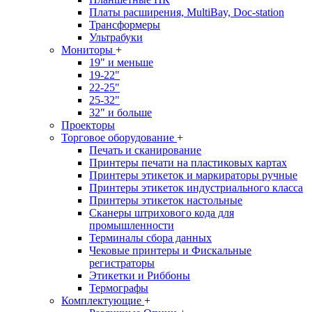
Платы расширения, MultiBay, Doc-station
Трансформеры
Ультрабуки
Мониторы
+
19" и меньше
19-22"
22-25"
25-32"
32" и больше
Проекторы
Торговое оборудование
+
Печать и сканирование
Принтеры печати на пластиковых картах
Принтеры этикеток и маркираторы ручные
Принтеры этикеток индустриального класса
Принтеры этикеток настольные
Сканеры штрихового кода для
промышленности
Терминалы сбора данных
Чековые принтеры и Фискальные
регистраторы
Этикетки и Риббоны
Термографы
Комплектующие
+