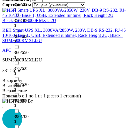
350/700
Сортировать:
0
350/500
0
ИБП Smart-UPS XL, 3000VA/2850W, 230V, DB-9 RS-232, RJ-45
10/100 Base-T, USB, Extended runtimel, Rack Height 2U, Black -
360/600
SUM3000RMXLI2U
0
APC
360/650
0
SUM3000RMXLI2U
375/625
331 561 ₽
0
В корзину
390/620
В закладки
0
В сравнение
Показано с 1 по 1 из 1 (всего 1 страниц)
390/650
0
.
390/700
0