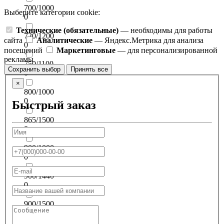
700/1000
Выберите категории cookie:
0
Технические (обязательные)
— необходимы для работы
720/1200
сайта
Аналитические
— Яндекс.Метрика для анализа
0
посещений
Маркетинговые
— для персонализированной
рекламы
750/1100
Сохранить выбор
Принять все
0
×
800/1000
0
Быстрый заказ
865/1500
0
900/1000
0
900/1440
0
900/1500
0