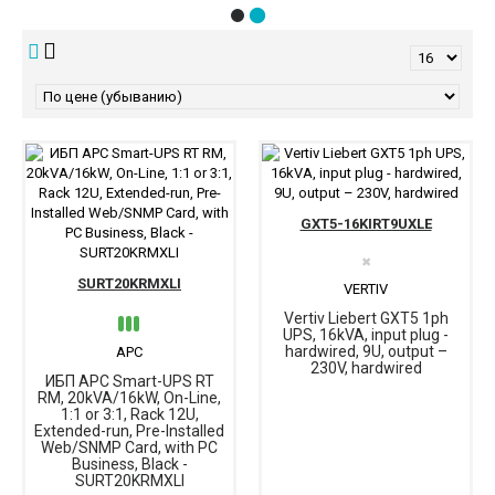
GXT5-16KIRT9UXLE
✖
SURT20KRMXLI
VERTIV
Vertiv Liebert GXT5 1ph
UPS, 16kVA, input plug -
hardwired, 9U, output –
APC
230V, hardwired
ИБП APC Smart-UPS RT
RM, 20kVA/16kW, On-Line,
1:1 or 3:1, Rack 12U,
Extended-run, Pre-Installed
Web/SNMP Card, with PC
Business, Black -
SURT20KRMXLI